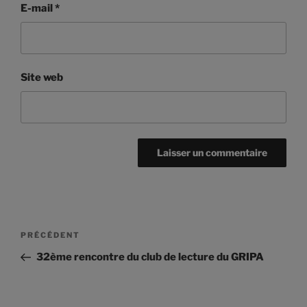
E-mail
*
Site web
Navigation
Article
PRÉCÉDENT
de
précédent
32ème rencontre du club de lecture du GRIPA
l’article