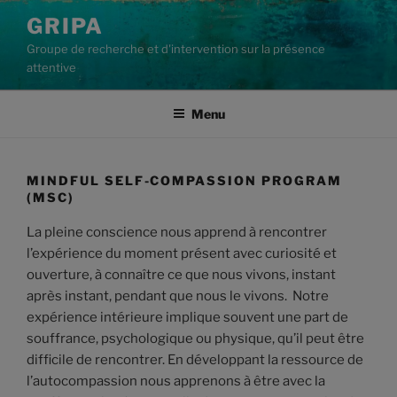
Aller
GRIPA
au
Groupe de recherche et d'intervention sur la présence
contenu
attentive
principal
Menu
MINDFUL SELF-COMPASSION PROGRAM
(MSC)
La pleine conscience nous apprend à rencontrer
l’expérience du moment présent avec curiosité et
ouverture, à connaître ce que nous vivons, instant
après instant, pendant que nous le vivons. Notre
expérience intérieure implique souvent une part de
souffrance, psychologique ou physique, qu’il peut être
difficile de rencontrer. En développant la ressource de
l’autocompassion nous apprenons à être avec la