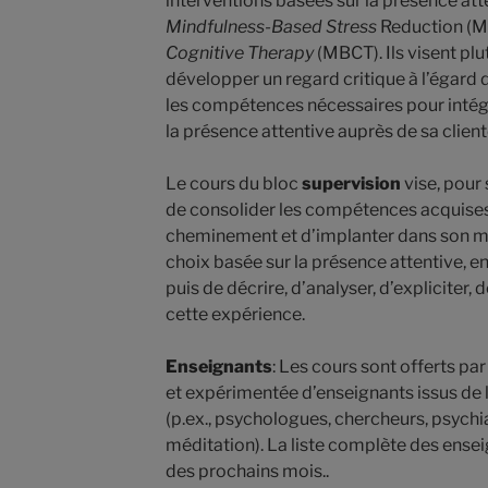
interventions basées sur la présence atte
Mindfulness-Based Stress
Reduction (M
Cognitive Therapy
(MBCT). Ils visent plu
développer un regard critique à l’égard 
les compétences nécessaires pour intég
la présence attentive auprès de sa client
Le cours du bloc
supervision
vise, pour 
de consolider les compétences acquises
cheminement et d’implanter dans son mi
choix basée sur la présence attentive, en
puis de décrire, d’analyser, d’expliciter
cette expérience.
Enseignants
: Les cours sont offerts p
et expérimentée d’enseignants issus de l
(p.ex., psychologues, chercheurs, psychia
méditation). La liste complète des ense
des prochains mois..