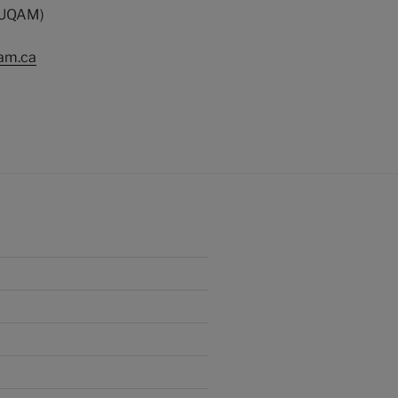
 (UQAM)
am.ca