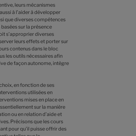
tentive, leurs mécanismes
 aussi à l’aider à développer
nsi que diverses compétences
s basées sur la présence
doit s’approprier diverses
erver leurs effets et porter sur
 cours contenus dans le bloc
us les outils nécessaires afin
tive de façon autonome, intègre
e choix, en fonction de ses
interventions utilisées en
terventions mises en place en
essentiellement sur la manière
tion ou en relation d’aide et
ives. Précisons que les cours
iant pour qu’il puisse offrir des