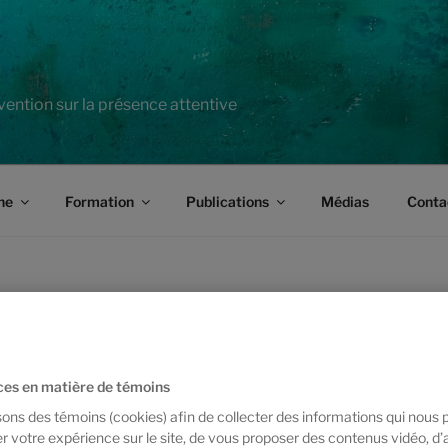
vention sur la présence attentive
he
Formation
Publications
Médias
Conta
 CYCLE
De nature expérientielle et réflexive, c
TIVE
amener l’étudiant à porter un regard crit
basées sur la présence attentive et dé
es en matière de témoins
nécessaires pour intégrer celles-ci dans
sons des témoins (cookies) afin de collecter des informations qui nous
autonome, intègre, professionnelle et ri
r votre expérience sur le site, de vous proposer des contenus vidéo, d’